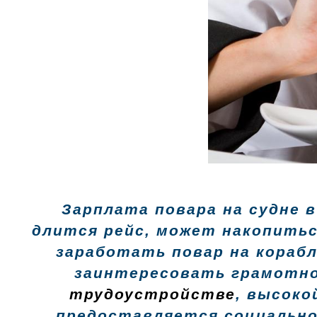
Зарплата повара на судне в
длится рейс, может накопить
заработать повар на кораб
заинтересовать грамотног
трудоустройстве
, высоко
предоставляется социально