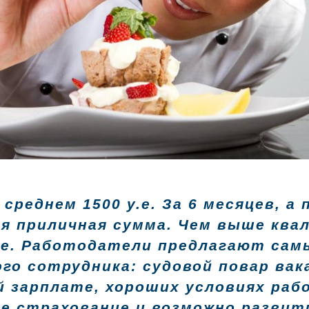
 среднем 1500 у.е. За 6 месяцев, а
ся приличная сумма. Чем выше ква
ле. Работодатели предлагают сам
о сотрудника: судовой повар вак
й зарплате, хороших условиях раб
е страхование и возможно развит