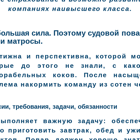
компаниях наивысшего класса.
 большая сила. Поэтому судовой пов
 и матросы.
тижна и перспективна, которой мо
рые до этого не знали, с как
орабельных коков. После насыщ
лема накормить команду из сотен ч
сии, требования, задачи, обязанности
выполняет важную задачу: обеспе
о приготовить завтрак, обед и ужи
ктов. Повар должен хорошо зна