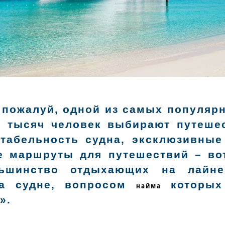
я, пожалуй, одной из самых популяр
н тысяч человек выбирают путеше
абельность судна, эксклюзивные
е маршруты для путешествий – во
льшинство отдыхающих на лайне
на судне, вопросом
которых 
найма
».