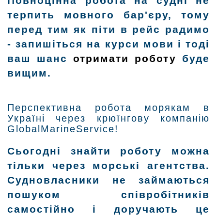
Повноцінна робота на судні не
терпить мовного бар'єру, тому
перед тим як піти в рейс радимо
- запишіться на курси мови і тоді
ваш шанс
отримати роботу
буде
вищим.
Перспективна робота морякам в
Україні через крюїнгову компанію
Global
Marine
Service
!
Сьогодні знайти роботу можна
тільки через морські агентства.
Судновласники не займаються
пошуком співробітників
самостійно і доручають це